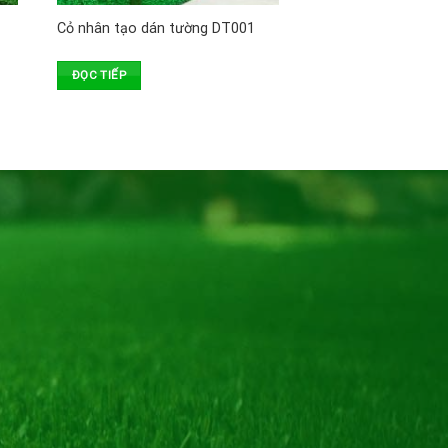
Cỏ nhân tạo dán tường DT001
ĐỌC TIẾP