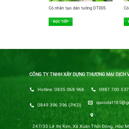
Cỏ nhân tạo dán tường DT005
Cỏ
ĐỌC TIẾP
CÔNG TY TNHH XÂY DỰNG THƯƠNG MẠI DỊCH 
Hotline: 0835 068 968
0987 700 537
quocdat185@g
0849 396 396 (PKD)
247/33 Lê thị Kim, Xã Xuân Thới Đông, Hóc