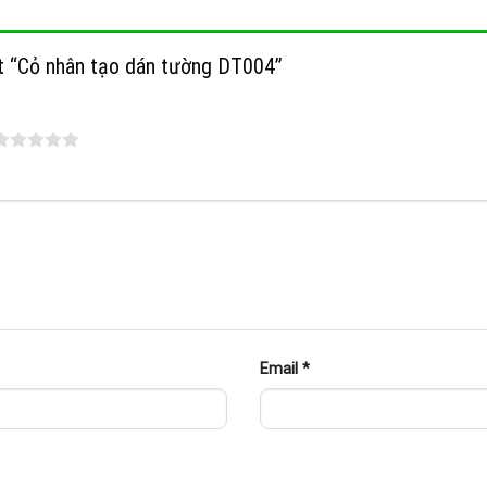
ét “Cỏ nhân tạo dán tường DT004”
Email
*