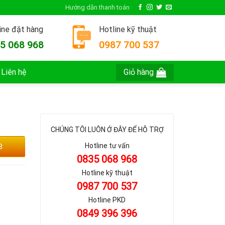
Hướng dẫn thanh toán
ine đặt hàng
Hotline kỹ thuật
5 068 968
0987 700 537
Giỏ hàng
Liên hệ
CHÚNG TÔI LUÔN Ở ĐÂY ĐỂ HỖ TRỢ
Hotline tư vấn
8
0835 068 968
Hotline kỹ thuật
0987 700 537
Hotline PKD
0849 396 396