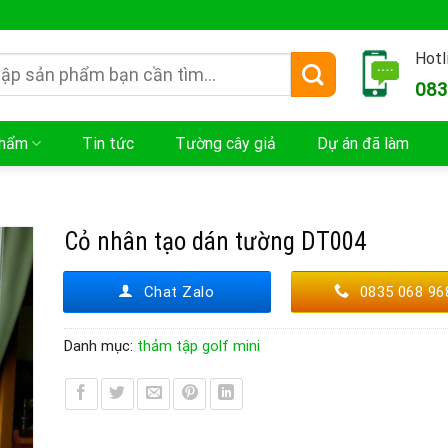
in Chào Quý Khách !
Hotl
083
:
phẩm
Tin tức
Tường cây giả
Dự án đã làm
Cỏ nhân tạo dán tường DT004
Chat Zalo
0835 068 96
Danh mục:
thảm tập golf mini