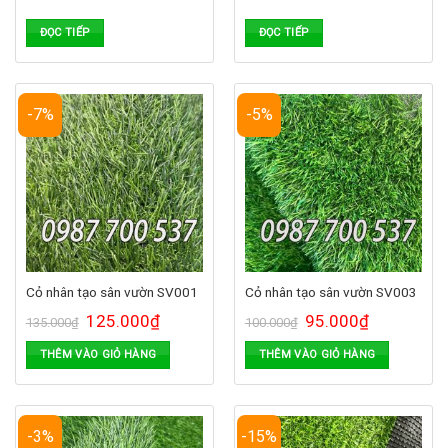
ĐỌC TIẾP
ĐỌC TIẾP
-7%
-5%
Cỏ nhân tạo sân vườn SV001
Cỏ nhân tạo sân vườn SV003
125.000
₫
95.000
₫
135.000
₫
100.000
₫
THÊM VÀO GIỎ HÀNG
THÊM VÀO GIỎ HÀNG
-3%
-15%