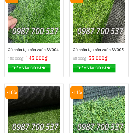
Cỏ nhân tạo sân vườn SV004
Cỏ nhân tạo sân vườn SV005
145.000
₫
55.000
₫
150.000
₫
65.000
₫
THÊM VÀO GIỎ HÀNG
THÊM VÀO GIỎ HÀNG
-10%
-11%