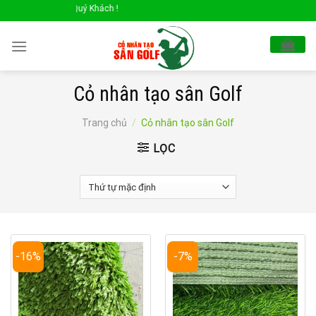
Skip
Xin Chào Quý Khách !
to
content
Cỏ nhân tạo sân Golf
Trang chủ
/
Cỏ nhân tạo sân Golf
LỌC
-16%
-7%