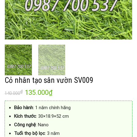
Cỏ nhân tạo sân vườn SV009
135.000
₫
₫
140.000
Bảo hành
: 1 năm chính hãng
Kích thước
: 30×18.9×52 cm
Công nghệ
: Nano
Tuổi thọ bộ lọc
: 3 năm