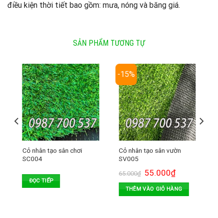
điều kiện thời tiết bao gồm: mưa, nóng và băng giá.
SẢN PHẨM TƯƠNG TỰ
-15%
Cỏ nhân tạo sân chơi
Cỏ nhân tạo sân vườn
SC004
SV005
55.000
₫
65.000
₫
ĐỌC TIẾP
THÊM VÀO GIỎ HÀNG