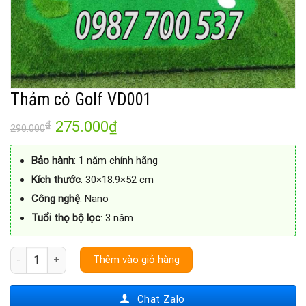
Thảm cỏ Golf VD001
275.000
₫
₫
290.000
Bảo hành
: 1 năm chính hãng
Kích thước
: 30×18.9×52 cm
Công nghệ
: Nano
Tuổi thọ bộ lọc
: 3 năm
Thảm cỏ Golf VD001 số lượng
Thêm vào giỏ hàng
Chat Zalo