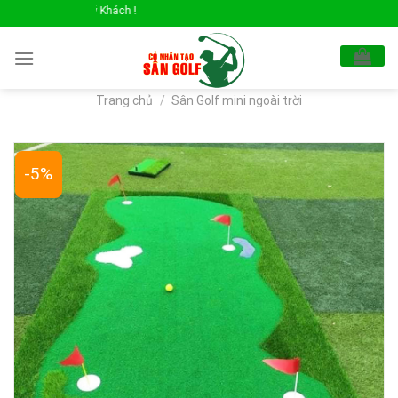
Skip
Thảm Cỏ Nhân Tạo 
to
content
Trang chủ
/
Sân Golf mini ngoài trời
-5%