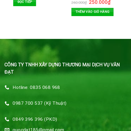
250.000
₫
ĐỌC TIẾP
260.000
₫
THÊM VÀO GIỎ HÀNG
CÔNG TY TNHH XÂY DỰNG THƯƠNG MẠI DỊCH VỤ VĂN
ĐẠT
Hotline: 0835 068 968
0987 700 537 (Kỹ Thuật)
0849 396 396 (PKD)
quocdat185@gmail.com