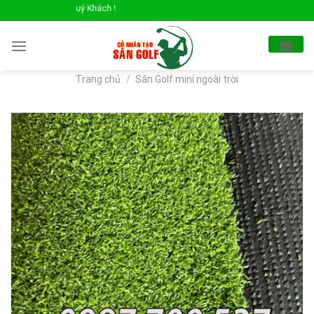
Skip
Xin Chào Quý Khách !
to
content
Trang chủ
/
Sân Golf mini ngoài trời