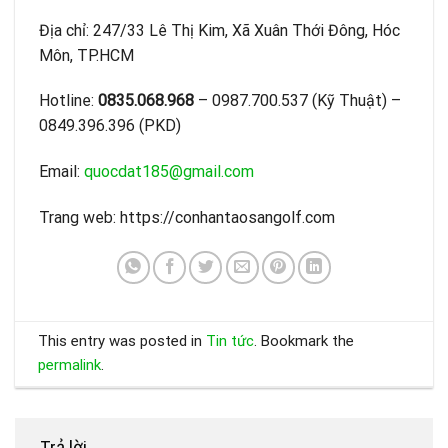
Địa chỉ: 247/33 Lê Thị Kim, Xã Xuân Thới Đông, Hóc
Môn, TP.HCM
Hotline:
0835.068.968
– 0987.700.537 (Kỹ Thuật) –
0849.396.396 (PKD)
Email:
quocdat185@gmail.com
Trang web: https://conhantaosangolf.com
This entry was posted in
Tin tức
. Bookmark the
permalink
.
Trả lời