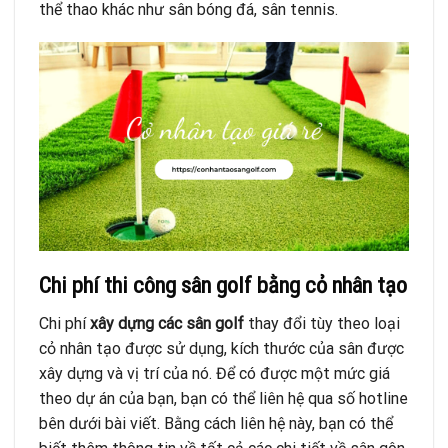
thể thao khác như sân bóng đá, sân tennis.
Chi phí thi công sân golf bằng cỏ nhân tạo
Chi phí
xây dựng các sân golf
thay đổi tùy theo loại
cỏ nhân tạo được sử dụng, kích thước của sân được
xây dựng và vị trí của nó. Để có được một mức giá
theo dự án của bạn, bạn có thể liên hệ qua số hotline
bên dưới bài viết. Bằng cách liên hệ này, bạn có thể