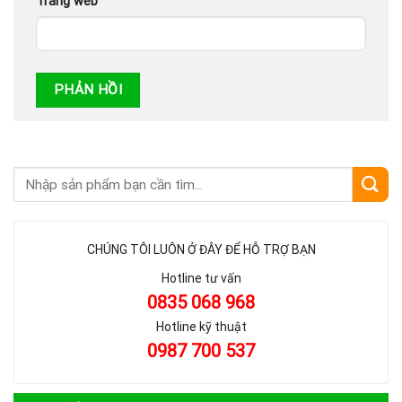
Trang web
CHÚNG TÔI LUÔN Ở ĐÂY ĐỂ HỖ TRỢ BẠN
Hotline tư vấn
0835 068 968
Hotline kỹ thuật
0987 700 537